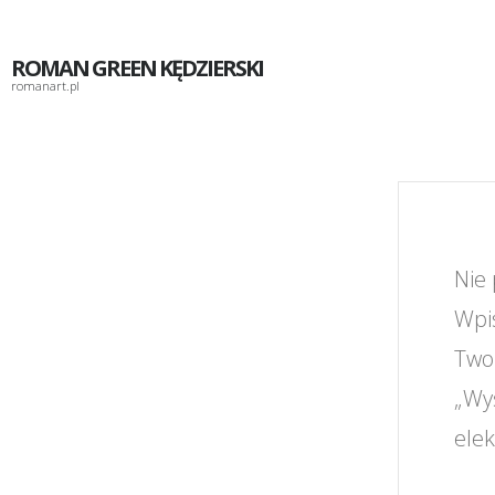
ROMAN GREEN KĘDZIERSKI
romanart.pl
Nie
Wpis
Two
„Wy
ele